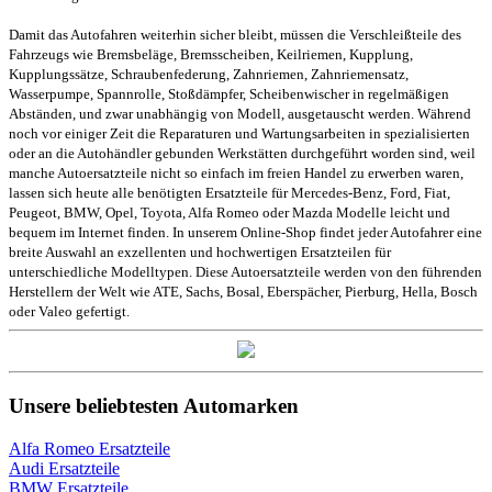
Damit das Autofahren weiterhin sicher bleibt, müssen die Verschleißteile des
Fahrzeugs wie Bremsbeläge, Bremsscheiben, Keilriemen, Kupplung,
Kupplungssätze, Schraubenfederung, Zahnriemen, Zahnriemensatz,
Wasserpumpe, Spannrolle, Stoßdämpfer, Scheibenwischer in regelmäßigen
Abständen, und zwar unabhängig von Modell, ausgetauscht werden. Während
noch vor einiger Zeit die Reparaturen und Wartungsarbeiten in spezialisierten
oder an die Autohändler gebunden Werkstätten durchgeführt worden sind, weil
manche Autoersatzteile nicht so einfach im freien Handel zu erwerben waren,
lassen sich heute alle benötigten Ersatzteile für Mercedes-Benz, Ford, Fiat,
Peugeot, BMW, Opel, Toyota, Alfa Romeo oder Mazda Modelle leicht und
bequem im Internet finden. In unserem Online-Shop findet jeder Autofahrer eine
breite Auswahl an exzellenten und hochwertigen Ersatzteilen für
unterschiedliche Modelltypen. Diese Autoersatzteile werden von den führenden
Herstellern der Welt wie ATE, Sachs, Bosal, Eberspächer, Pierburg, Hella, Bosch
oder Valeo gefertigt.
Unsere beliebtesten Automarken
Alfa Romeo Ersatzteile
Audi Ersatzteile
BMW Ersatzteile